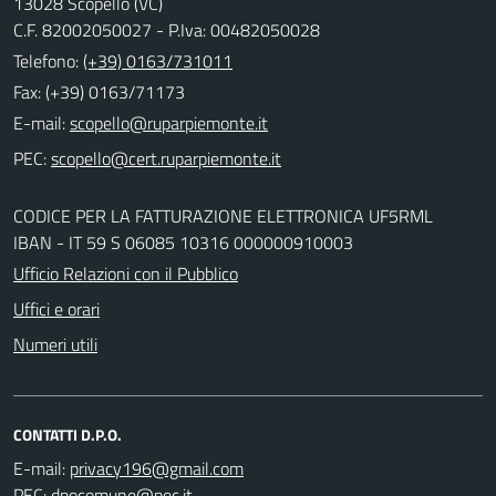
13028 Scopello (VC)
C.F. 82002050027 - P.Iva: 00482050028
Telefono:
(+39) 0163/731011
Fax: (+39) 0163/71173
E-mail:
PEC:
CODICE PER LA FATTURAZIONE ELETTRONICA UF5RML
IBAN - IT 59 S 06085 10316 000000910003
Ufficio Relazioni con il Pubblico
Uffici e orari
Numeri utili
CONTATTI D.P.O.
E-mail:
PEC: