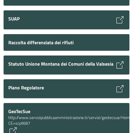
SUAP
Raccolta differenziata dei rifiuti
Statuto Unione Montana dei Comuni della Valsesia
Piano Regolatore
GeoTecSue
http://www.servizipubblicaamministrazione.it/servizi/geotecsue/Home
CE=scpll687