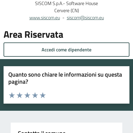
SISCOM S.p.A.- Software House
Cervere (CN)
www.siscom.eu
-
siscom@siscom.eu
Area Riservata
Accedi come dipendente
Quanto sono chiare le informazioni su questa
pagina?
Valuta da 1 a 5 stelle la pagina
Valuta 1 stelle su 5
Valuta 2 stelle su 5
Valuta 3 stelle su 5
Valuta 4 stelle su 5
Valuta 5 stelle su 5