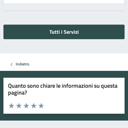
Tutti i Servizi
Indietro
Quanto sono chiare le informazioni su questa
pagina?
Valuta da 1 a 5 stelle la pagina
Valuta 1 stelle su 5
Valuta 2 stelle su 5
Valuta 3 stelle su 5
Valuta 4 stelle su 5
Valuta 5 stelle su 5