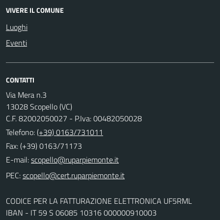
VIVERE IL COMUNE
Luoghi
Eventi
CONTATTI
Via Mera n.3
13028 Scopello (VC)
C.F. 82002050027 - P.Iva: 00482050028
Telefono:
(+39) 0163/731011
Fax: (+39) 0163/71173
E-mail:
PEC:
CODICE PER LA FATTURAZIONE ELETTRONICA UF5RML
IBAN - IT 59 S 06085 10316 000000910003