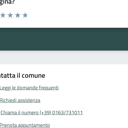
gina?
a da 1 a 5 stelle la pagina
ta 1 stelle su 5
Valuta 2 stelle su 5
Valuta 3 stelle su 5
Valuta 4 stelle su 5
Valuta 5 stelle su 5
tatta il comune
Leggi le domande frequenti
Richiedi assistenza
Chiama il numero (+39) 0163/731011
Prenota appuntamento