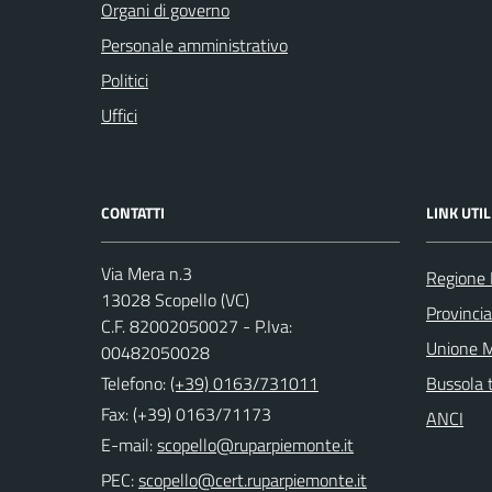
Organi di governo
Personale amministrativo
Politici
Uffici
CONTATTI
LINK UTIL
Via Mera n.3
Regione
13028 Scopello (VC)
Provincia 
C.F. 82002050027 - P.Iva:
Unione M
00482050028
Telefono:
(+39) 0163/731011
Bussola 
Fax: (+39) 0163/71173
ANCI
E-mail:
PEC: