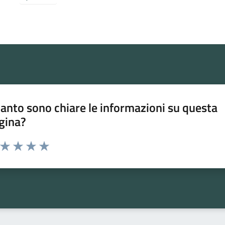
anto sono chiare le informazioni su questa
gina?
a da 1 a 5 stelle la pagina
ta 1 stelle su 5
Valuta 2 stelle su 5
Valuta 3 stelle su 5
Valuta 4 stelle su 5
Valuta 5 stelle su 5