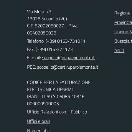
Via Mera n.3
Regione
13028 Scopello (VC)
Provincia 
C.F. 82002050027 - P.Iva:
Unione M
00482050028
Telefono:
(+39) 0163/731011
Bussola 
Fax: (+39) 0163/71173
ANCI
E-mail:
PEC:
CODICE PER LA FATTURAZIONE
ELETTRONICA UF5RML
IBAN - IT 59 S 06085 10316
000000910003
Ufficio Relazioni con il Pubblico
Uffici e orari
Numeri utili