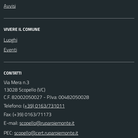
Avvisi
VIVERE IL COMUNE
Luoghi
Eventi
CONTATTI
Via Mera n.3
13028 Scopello (VC)
C.F. 82002050027 - P.Iva: 00482050028
Telefono:
(+39) 0163/731011
Fax: (+39) 0163/71173
E-mail:
PEC: