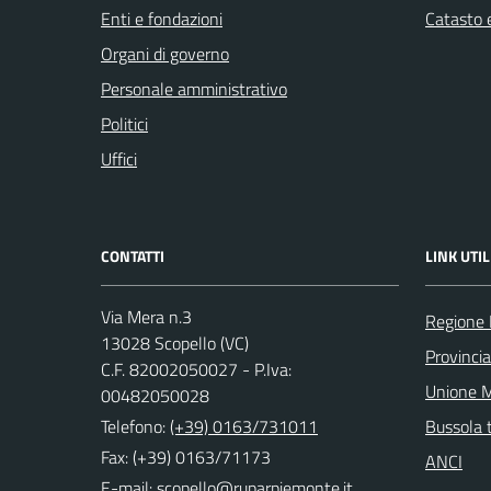
Enti e fondazioni
Catasto e
Organi di governo
Personale amministrativo
Politici
Uffici
CONTATTI
LINK UTIL
Via Mera n.3
Regione
13028 Scopello (VC)
Provincia 
C.F. 82002050027 - P.Iva:
Unione M
00482050028
Telefono:
(+39) 0163/731011
Bussola 
Fax: (+39) 0163/71173
ANCI
E-mail: