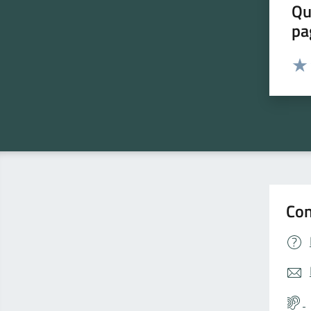
Qu
pa
Valut
Valu
Con