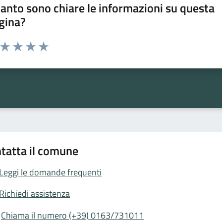
anto sono chiare le informazioni su questa
gina?
a da 1 a 5 stelle la pagina
ta 1 stelle su 5
Valuta 2 stelle su 5
Valuta 3 stelle su 5
Valuta 4 stelle su 5
Valuta 5 stelle su 5
tatta il comune
Leggi le domande frequenti
Richiedi assistenza
Chiama il numero (+39) 0163/731011